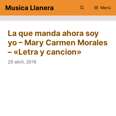
Saltar
Musica Llanera
Menú
al
contenido
La que manda ahora soy
yo – Mary Carmen Morales
– «Letra y cancion»
29 abril, 2016