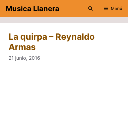
Saltar
Musica Llanera
Menú
al
contenido
La quirpa – Reynaldo
Armas
21 junio, 2016