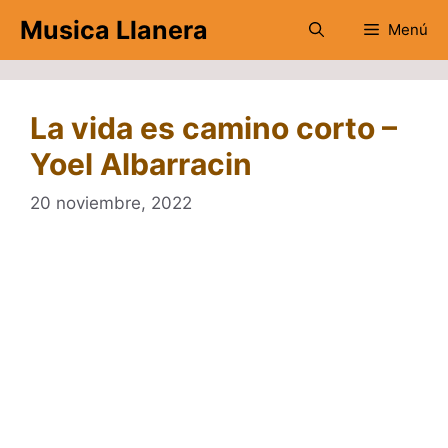
Saltar
Musica Llanera
Menú
al
contenido
La vida es camino corto –
Yoel Albarracin
20 noviembre, 2022