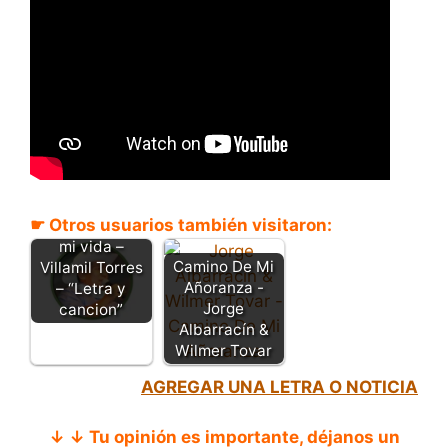
☛ Otros usuarios también visitaron:
Un capitulo en
mi vida –
Camino De Mi
Villamil Torres
Añoranza -
– “Letra y
Jorge
cancion”
Albarracín &
Wilmer Tovar
AGREGAR UNA LETRA O NOTICIA
↓ ↓ Tu opinión es importante, déjanos un