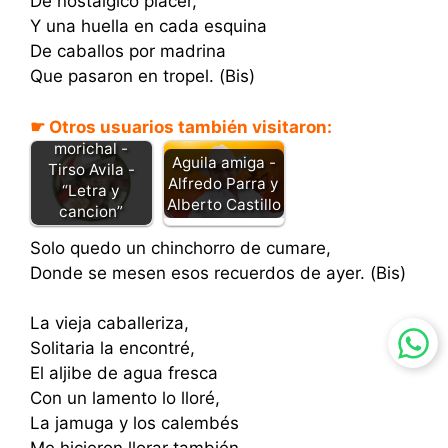
De nostálgico placer,
Y una huella en cada esquina
De caballos por madrina
Que pasaron en tropel. (Bis)
☛ Otros usuarios también visitaron:
Sabana del
morichal -
Aguila amiga -
Tirso Avila -
Alfredo Parra y
“Letra y
Alberto Castillo
cancion”
Solo quedo un chinchorro de cumare,
Donde se mesen esos recuerdos de ayer. (Bis)
La vieja caballeriza,
Solitaria la encontré,
El aljibe de agua fresca
Con un lamento lo lloré,
La jamuga y los calembés