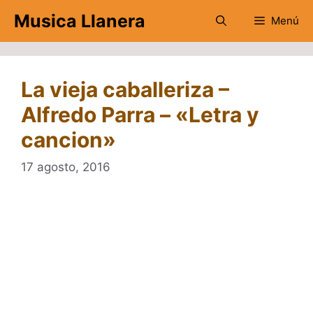
Saltar
Musica Llanera
Menú
al
contenido
La vieja caballeriza –
Alfredo Parra – «Letra y
cancion»
17 agosto, 2016