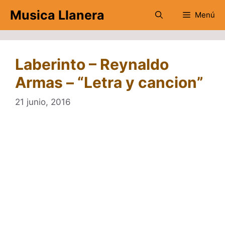
Saltar
Musica Llanera
Menú
al
contenido
Laberinto – Reynaldo
Armas – “Letra y cancion”
21 junio, 2016