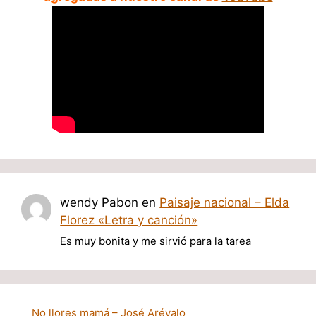
wendy Pabon
en
Paisaje nacional – Elda
Florez «Letra y canción»
Es muy bonita y me sirvió para la tarea
No llores mamá – José Arévalo