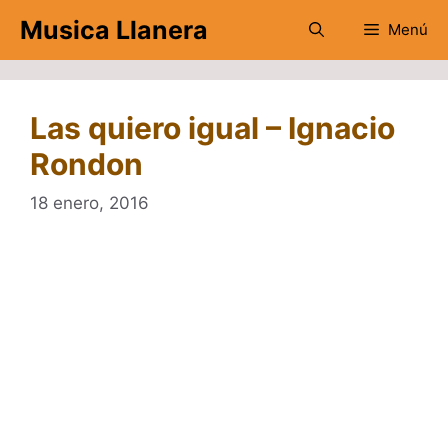
Saltar
Musica Llanera
Menú
al
contenido
Las quiero igual – Ignacio
Rondon
18 enero, 2016