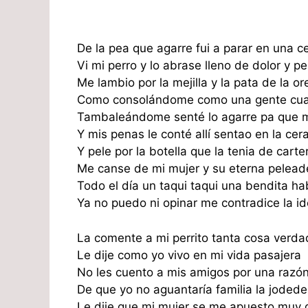
De la pea que agarre fui a parar en una c
Vi mi perro y lo abrase lleno de dolor y p
Me lambio por la mejilla y la pata de la or
Como consolándome como una gente cua
Tambaleándome senté lo agarre pa que 
Y mis penas le conté allí sentao en la cer
Y pele por la botella que la tenia de carte
Me canse de mi mujer y su eterna pelead
Todo el día un taqui taqui una bendita h
Ya no puedo ni opinar me contradice la id
La comente a mi perrito tanta cosa verda
Le dije como yo vivo en mi vida pasajera
No les cuento a mis amigos por una razón
De que yo no aguantaría familia la jodede
Le dije que mi mujer se me apuesto muy 