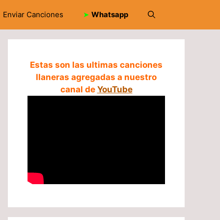
Enviar Canciones
➤
Whatsapp
Estas son las ultimas canciones
llaneras agregadas a nuestro
canal de
YouTube