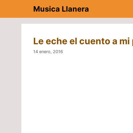
Saltar
Musica Llanera
al
contenido
Le eche el cuento a mi 
14 enero, 2016