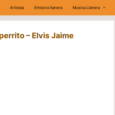
Artistas
Emisora llanera
Musica Llanera
perrito – Elvis Jaime