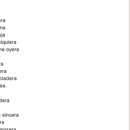
era
ena
eja
lquiera
me oyera
a
ra
era
abladera
ea.
dera
 sincera
ra
grosera