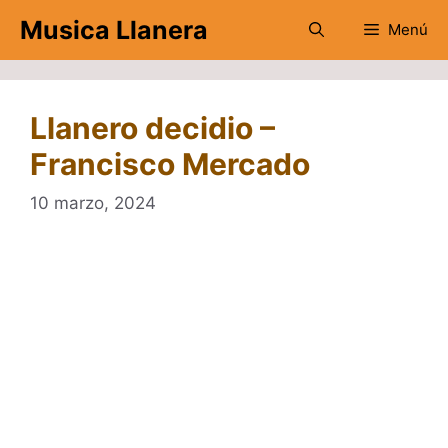
Saltar
Musica Llanera
Menú
al
contenido
Llanero decidio –
Francisco Mercado
10 marzo, 2024