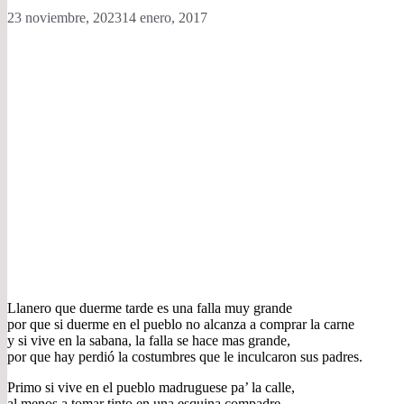
23 noviembre, 2023
14 enero, 2017
Llanero que duerme tarde es una falla muy grande
por que si duerme en el pueblo no alcanza a comprar la carne
y si vive en la sabana, la falla se hace mas grande,
por que hay perdió la costumbres que le inculcaron sus padres.
Primo si vive en el pueblo madruguese pa’ la calle,
al menos a tomar tinto en una esquina compadre,