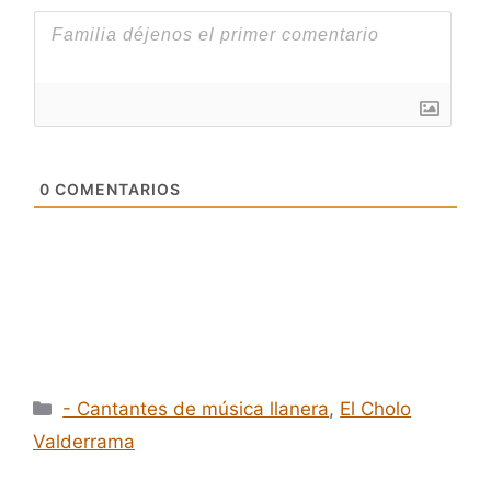
0
COMENTARIOS
Categorías
- Cantantes de música llanera
,
El Cholo
Valderrama