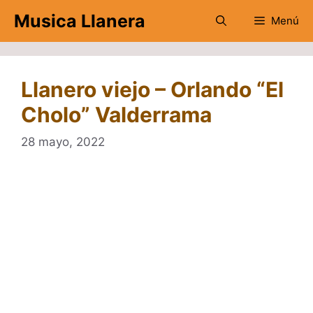
Saltar
Musica Llanera
Menú
al
contenido
Llanero viejo – Orlando “El
Cholo” Valderrama
28 mayo, 2022