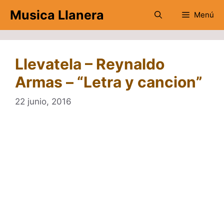
Saltar
Musica Llanera
Menú
al
contenido
Llevatela – Reynaldo
Armas – “Letra y cancion”
22 junio, 2016