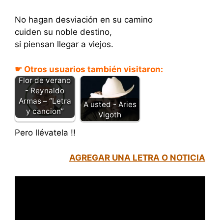
No hagan desviación en su camino
cuiden su noble destino,
si piensan llegar a viejos.
☛ Otros usuarios también visitaron:
Flor de verano
- Reynaldo
Armas – “Letra
A usted - Aries
y cancion”
Vigoth
Pero llévatela !!
AGREGAR UNA LETRA O NOTICIA