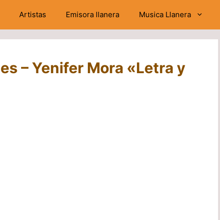
Artistas
Emisora llanera
Musica Llanera
es – Yenifer Mora «Letra y