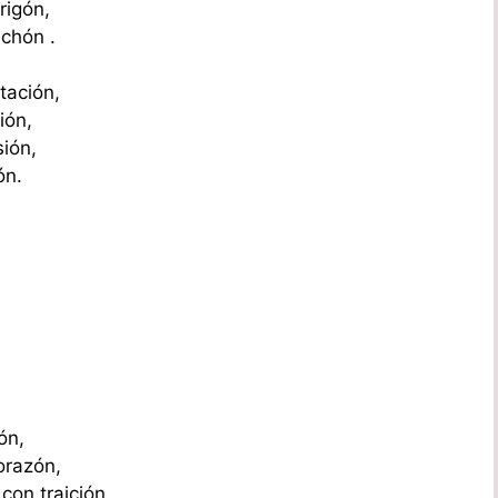
rigón,
ichón .
tación,
ión,
sión,
ón.
ón,
orazón,
con traición,