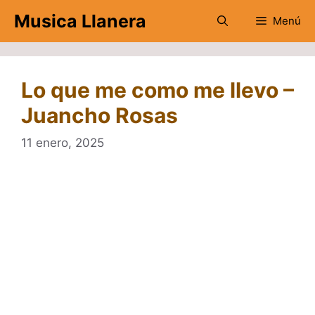
Saltar
Musica Llanera
Menú
al
contenido
Lo que me como me llevo –
Juancho Rosas
11 enero, 2025