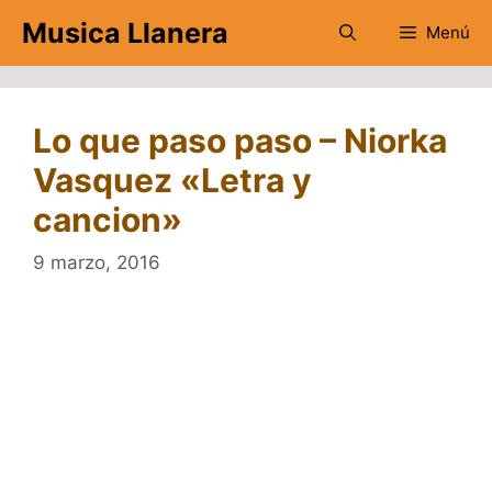
Saltar
Musica Llanera
Menú
al
contenido
Lo que paso paso – Niorka
Vasquez «Letra y
cancion»
9 marzo, 2016