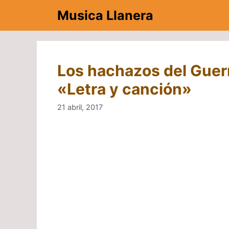
Saltar
Musica Llanera
al
contenido
Los hachazos del Guerr
«Letra y canción»
21 abril, 2017