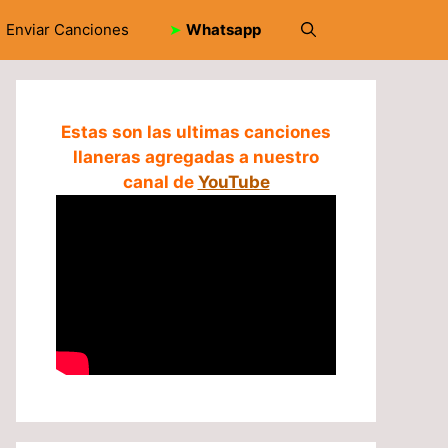
Enviar Canciones
➤
Whatsapp
Estas son las ultimas canciones
llaneras agregadas a nuestro
canal de
YouTube