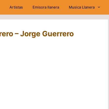
Artistas
Emisora llanera
Musica Llanera
ero – Jorge Guerrero