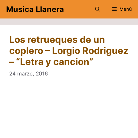
Saltar
Musica Llanera
Menú
al
contenido
Los retrueques de un
coplero – Lorgio Rodriguez
– “Letra y cancion”
24 marzo, 2016