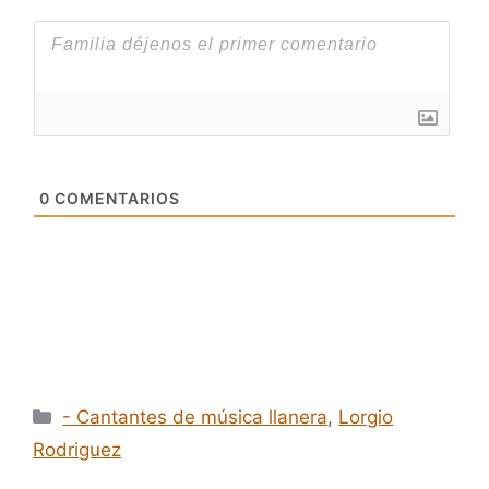
0
COMENTARIOS
Categorías
- Cantantes de música llanera
,
Lorgio
Rodriguez