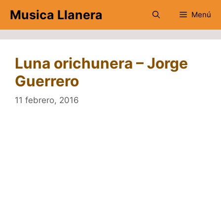
Saltar
Musica Llanera
Menú
al
contenido
Luna orichunera – Jorge
Guerrero
11 febrero, 2016