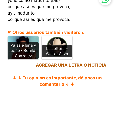
yo lo como madurito (bis)
porque asi es que me provoca,
ay , madurito
porque asi es que me provoca.
☛ Otros usuarios también visitaron:
Paisaje luna y
La soltera –
sueño - Benilde
Walter Silva
Gonzalez
AGREGAR UNA LETRA O NOTICIA
↓ ↓ Tu opinión es importante, déjanos un
comentario ↓ ↓