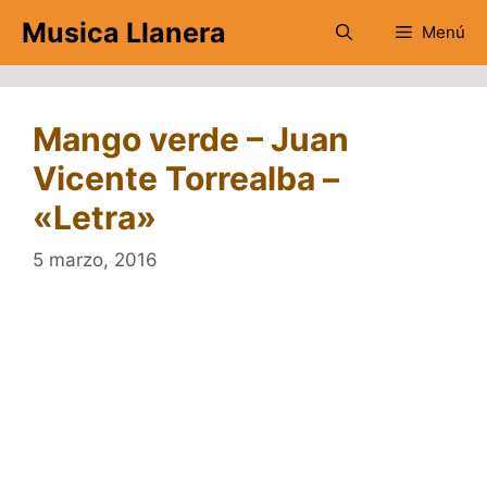
Saltar
Musica Llanera
Menú
al
contenido
Mango verde – Juan
Vicente Torrealba –
«Letra»
5 marzo, 2016