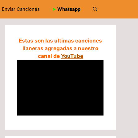
Enviar Canciones
➤
Whatsapp
Estas son las ultimas canciones
llaneras agregadas a nuestro
canal de
YouTube