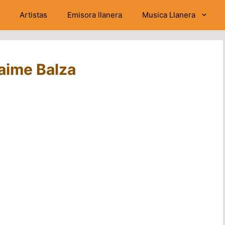
Artistas
Emisora llanera
Musica Llanera
Jaime Balza