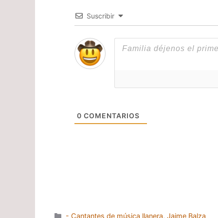
Suscribir
0
COMENTARIOS
Categorías
- Cantantes de música llanera
,
Jaime Balza