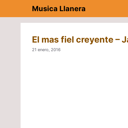
Saltar
Musica Llanera
al
contenido
El mas fiel creyente – 
21 enero, 2016