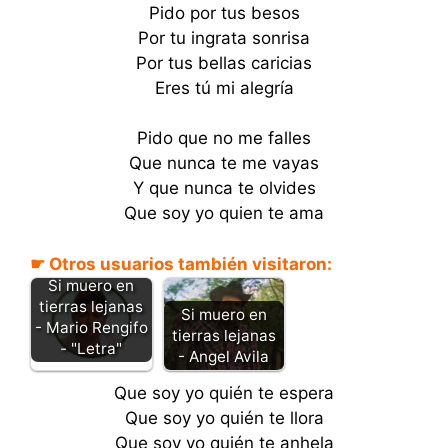
Pido por tus besos
Por tu ingrata sonrisa
Por tus bellas caricias
Eres tú mi alegría
Pido que no me falles
Que nunca te me vayas
Y que nunca te olvides
Que soy yo quien te ama
☛ Otros usuarios también visitaron:
Si muero en
tierras lejanas
Si muero en
- Mario Rengifo
tierras lejanas
- "Letra"
- Angel Avila
Que soy yo quién te espera
Que soy yo quién te llora
Que soy yo quién te anhela