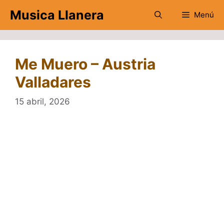
Saltar
Musica Llanera
Menú
al
contenido
Me Muero – Austria
Valladares
15 abril, 2026