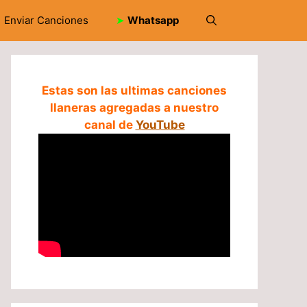
Enviar Canciones
➤
Whatsapp
Estas son las ultimas canciones
llaneras agregadas a nuestro
canal de
YouTube