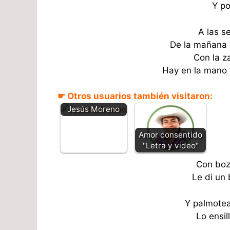
Y po
A las s
De la mañana 
Con la z
Hay en la mano f
Espérame en el
☛ Otros usuarios también visitaron:
tranquero -
Jesús Moreno
Amor consentido
"Letra y video"
Con boza
Le di un 
Y palmotea
Lo ensil