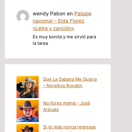
wendy Pabon
en
Paisaje
nacional – Elda Florez
«Letra y canción»
Es muy bonita y me sirvió para
la tarea
Que La Sabana Me Quiera
– Norelkys Rondón
No llores mamá – José
Arévalo
Si tú más nunca regresas