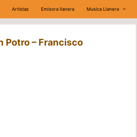
Artistas
Emisora llanera
Musica Llanera
 Potro – Francisco