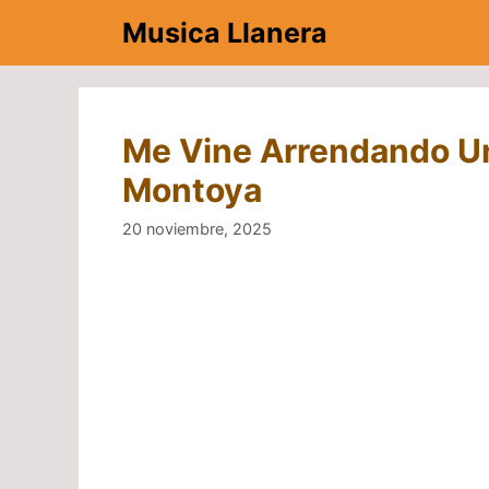
Saltar
Musica Llanera
al
contenido
Me Vine Arrendando Un
Montoya
20 noviembre, 2025