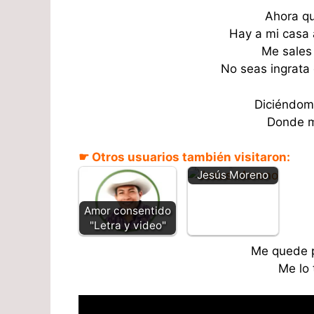
Ahora qu
Hay a mi casa 
Me sales
No seas ingrata
Diciéndom
Donde 
Espérame en el
☛ Otros usuarios también visitaron:
tranquero -
Jesús Moreno
Amor consentido
"Letra y video"
Me quede p
Me lo 