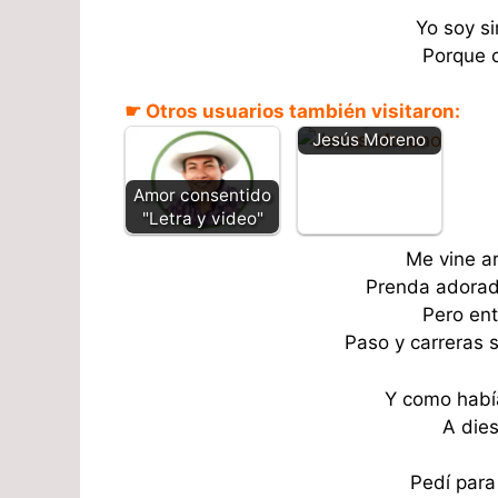
Yo soy si
Porque c
Espérame en el
☛ Otros usuarios también visitaron:
tranquero -
Jesús Moreno
Amor consentido
"Letra y video"
Me vine a
Prenda adorad
Pero ent
Paso y carreras 
Y como había
A dies
Pedí para