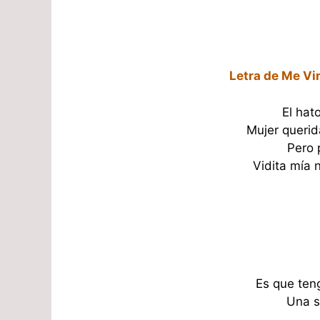
Letra de Me Vi
El hat
Mujer querida
Pero 
Vidita mía 
Es que ten
Una s