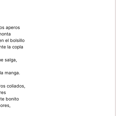
los aperos
emonta
n el bolsillo
te la copla
ue salga,
 la manga.
ros coliados,
res
te bonito
jores,