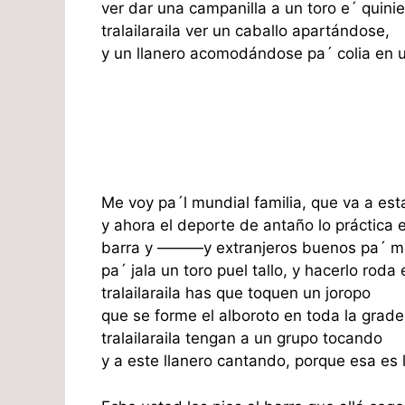
ver dar una campanilla a un toro e´ quinie
tralailaraila ver un caballo apartándose,
y un llanero acomodándose pa´ colia en u
Me voy pa´l mundial familia, que va a es
y ahora el deporte de antaño lo práctica 
barra y ———y extranjeros buenos pa´ mo
pa´ jala un toro puel tallo, y hacerlo roda 
tralailaraila has que toquen un joropo
que se forme el alboroto en toda la grade
tralailaraila tengan a un grupo tocando
y a este llanero cantando, porque esa es 