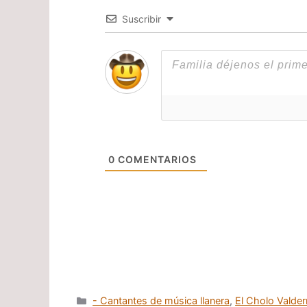
Suscribir
0
COMENTARIOS
Categorías
- Cantantes de música llanera
,
El Cholo Valde