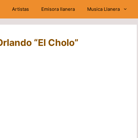
Artistas
Emisora llanera
Musica Llanera
Orlando “El Cholo”