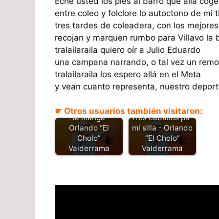
Eche usted los pies al barro que allá cog
entre coleo y folclore lo autoctono de mi t
tres tardes de coleadera, con los mejore
recojan y marquen rumbo para Villavo la b
tralailaraila quiero oír a Julio Eduardo
una campana narrando, o tal vez un remo
tralailaraila los espero allá en el Meta
y vean cuanto representa, nuestro deport
Compa vamos pa
☛ Otros usuarios también visitaron:
´ la manga –
Tres caballos pa´
Orlando “El
mi silla - Orlando
Cholo”
“El Cholo”
Valderrama
Valderrama