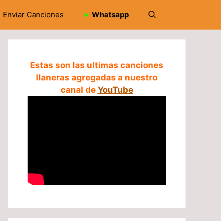
Enviar Canciones
➤
Whatsapp
Estas son las ultimas canciones
llaneras agregadas a nuestro
canal de
YouTube