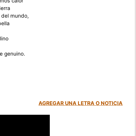
emos calor
ierra
s del mundo,
ella
lino
e genuino.
AGREGAR UNA LETRA O NOTICIA