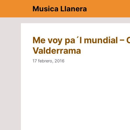
Saltar
Musica Llanera
al
contenido
Me voy pa´l mundial – 
Valderrama
17 febrero, 2016