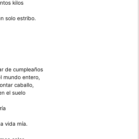
ntos kilos
n solo estribo.
tar de cumpleaños
el mundo entero,
ntar caballo,
en el suelo
ría
la vida mía.