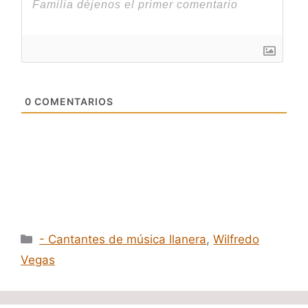
0
COMENTARIOS
Categorías
- Cantantes de música llanera
,
Wilfredo
Vegas