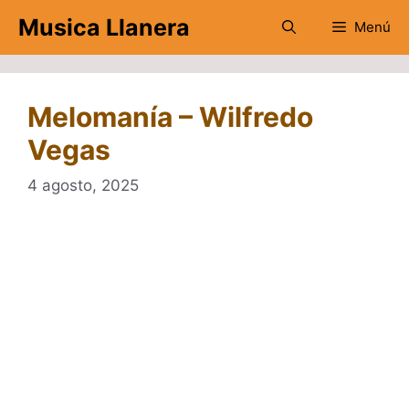
Saltar
Musica Llanera
Menú
al
contenido
Melomanía – Wilfredo
Vegas
4 agosto, 2025