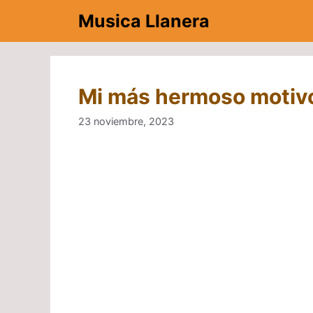
Saltar
Musica Llanera
al
contenido
Mi más hermoso motiv
23 noviembre, 2023