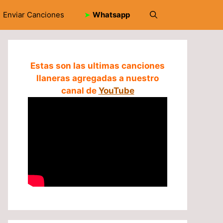
Enviar Canciones
➤
Whatsapp
Estas son las ultimas canciones
llaneras agregadas a nuestro
canal de
YouTube