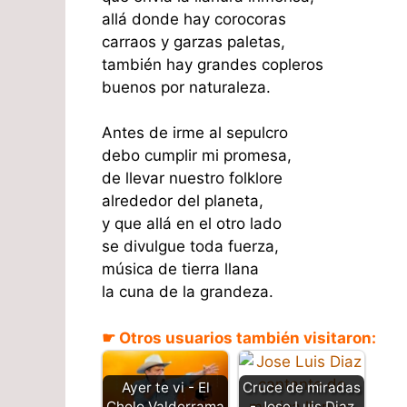
allá donde hay corocoras
carraos y garzas paletas,
también hay grandes copleros
buenos por naturaleza.
Antes de irme al sepulcro
debo cumplir mi promesa,
de llevar nuestro folklore
alrededor del planeta,
y que allá en el otro lado
se divulgue toda fuerza,
música de tierra llana
la cuna de la grandeza.
☛ Otros usuarios también visitaron:
Cruce de miradas
Ayer te vi - El
- Jose Luis Diaz
Cholo Valderrama