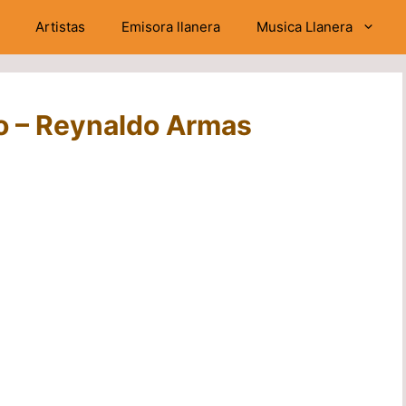
Artistas
Emisora llanera
Musica Llanera
o – Reynaldo Armas