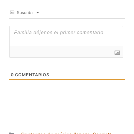
Suscribir
0
COMENTARIOS
Categorías