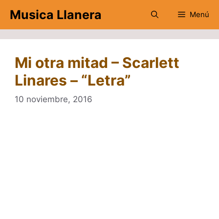
Saltar
Musica Llanera
Menú
al
contenido
Mi otra mitad – Scarlett
Linares – “Letra”
10 noviembre, 2016