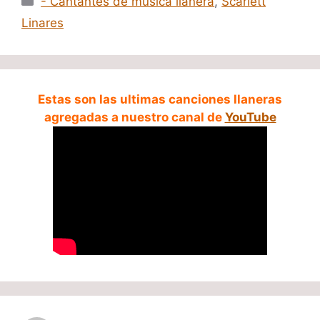
- Cantantes de música llanera
,
Scarlett
Linares
Estas son las ultimas canciones llaneras
agregadas a nuestro canal de
YouTube