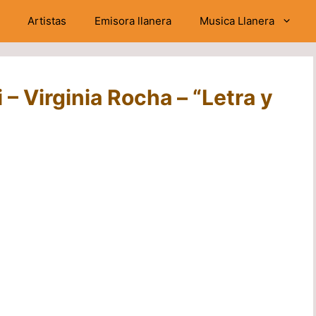
Artistas
Emisora llanera
Musica Llanera
 – Virginia Rocha – “Letra y