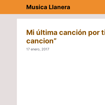
Saltar
Musica Llanera
al
contenido
Mi última canción por ti
cancion”
17 enero, 2017