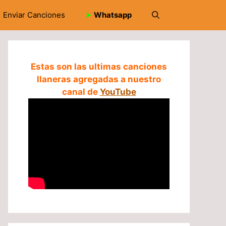
Enviar Canciones
➤
Whatsapp
Estas son las ultimas canciones
llaneras agregadas a nuestro
canal de
YouTube