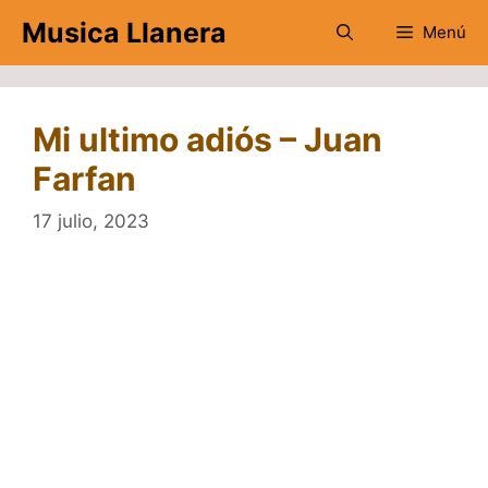
Saltar
Musica Llanera
Menú
al
contenido
Mi ultimo adiós – Juan
Farfan
17 julio, 2023