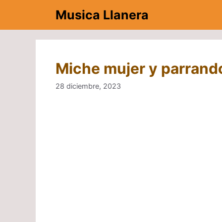
Saltar
Musica Llanera
al
contenido
Miche mujer y parrando
28 diciembre, 2023