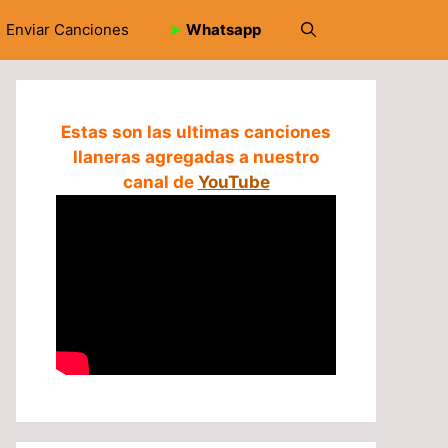
Enviar Canciones
➤
Whatsapp
Estas son las ultimas canciones
llaneras agregadas a nuestro
canal de
YouTube