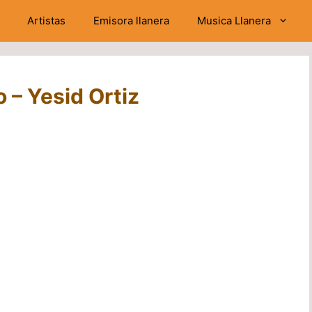
Artistas
Emisora llanera
Musica Llanera
 – Yesid Ortiz