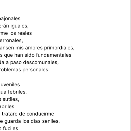
pajonales
rán iguales,
rme los reales
erronales,
ansen mis amores primordiales,
ios que han sido fundamentales
ida a paso descomunales,
problemas personales.
juveniles
a febriles,
sutiles,
briles
o tratare de conducirme
e guarda los días seniles,
 fuciles