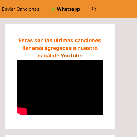
Enviar Canciones
➤
Whatsapp
Estas son las ultimas canciones
llaneras agregadas a nuestro
canal de
YouTube