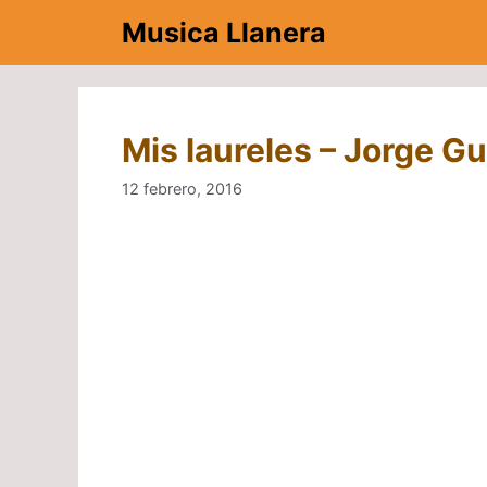
Saltar
Musica Llanera
al
contenido
Mis laureles – Jorge G
12 febrero, 2016