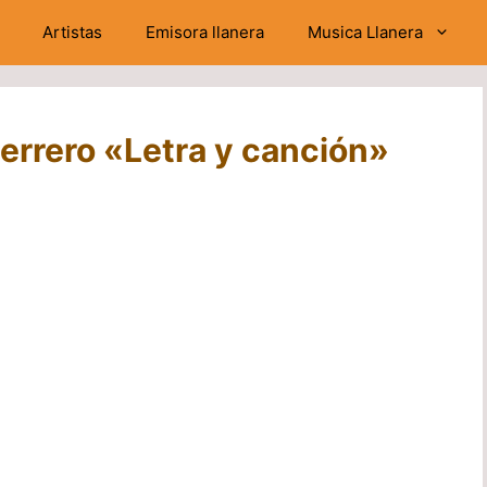
Artistas
Emisora llanera
Musica Llanera
uerrero «Letra y canción»