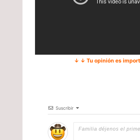
↓ ↓ Tu opinión es impor
Suscribir