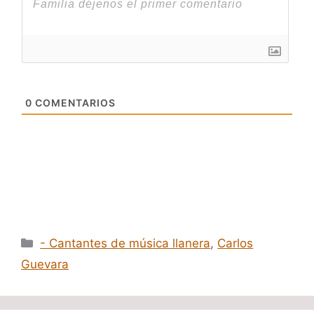
0
COMENTARIOS
Categorías
- Cantantes de música llanera
,
Carlos
Guevara