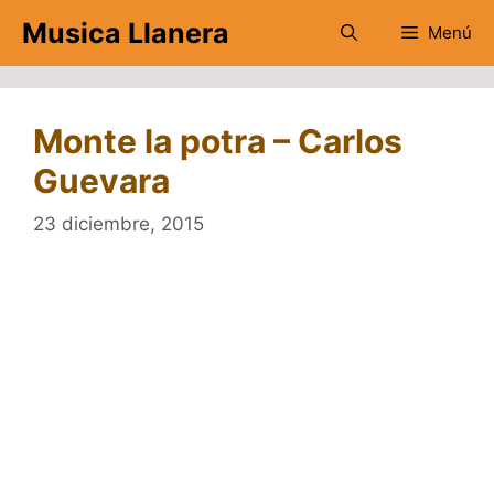
Saltar
Musica Llanera
Menú
al
contenido
Monte la potra – Carlos
Guevara
23 diciembre, 2015