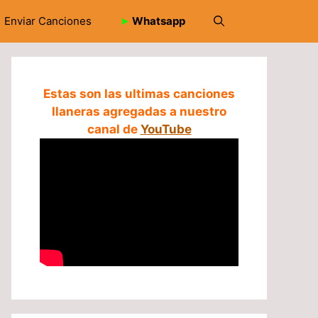
Enviar Canciones
➤
Whatsapp
Estas son las ultimas canciones
llaneras agregadas a nuestro
canal de
YouTube