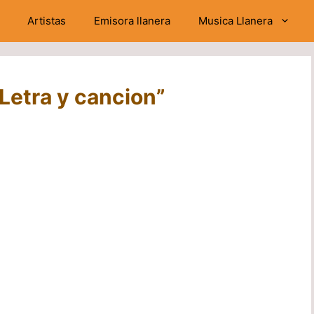
Artistas
Emisora llanera
Musica Llanera
“Letra y cancion”