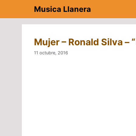
Saltar
Musica Llanera
al
contenido
Mujer – Ronald Silva – 
11 octubre, 2016