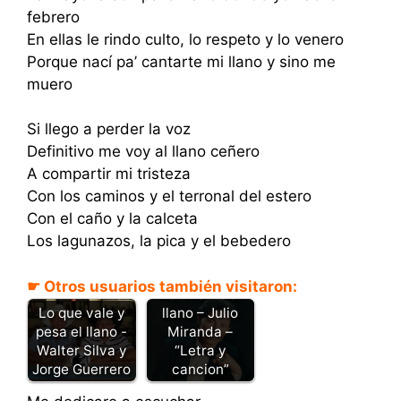
febrero
En ellas le rindo culto, lo respeto y lo venero
Porque nací pa’ cantarte mi llano y sino me
muero
Si llego a perder la voz
Definitivo me voy al llano ceñero
A compartir mi tristeza
Con los caminos y el terronal del estero
Con el caño y la calceta
Los lagunazos, la pica y el bebedero
☛ Otros usuarios también visitaron:
De oriente al
llano – Julio
Lo que vale y
Miranda –
pesa el llano -
“Letra y
Walter Silva y
cancion”
Jorge Guerrero