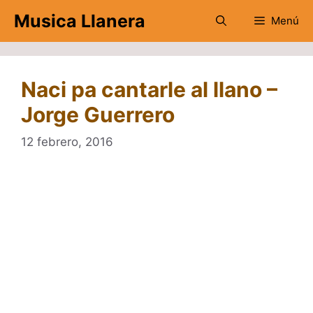
Saltar
Musica Llanera
Menú
al
contenido
Naci pa cantarle al llano –
Jorge Guerrero
12 febrero, 2016