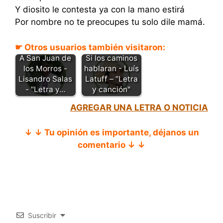
Y diosito le contesta ya con la mano estirá
Por nombre no te preocupes tu solo dile mamá.
☛ Otros usuarios también visitaron:
A San Juan de
Si los caminos
los Morros -
hablaran - Luís
Lisandro Salas
Latuff – “Letra
- "Letra y…
y canción"
AGREGAR UNA LETRA O NOTICIA
↓ ↓ Tu opinión es importante, déjanos un
comentario ↓ ↓
Suscribir