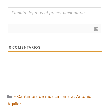
0
COMENTARIOS
Categorías
- Cantantes de música llanera
,
Antonio
Aguilar