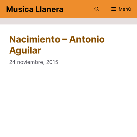
Saltar
Musica Llanera
Menú
al
contenido
Nacimiento – Antonio
Aguilar
24 noviembre, 2015