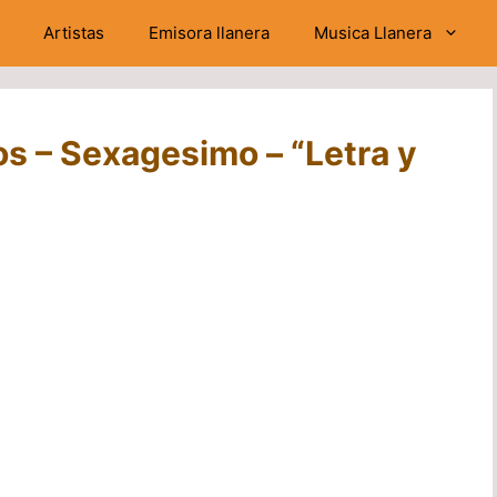
Artistas
Emisora llanera
Musica Llanera
os – Sexagesimo – “Letra y