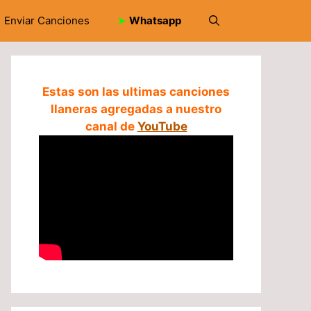
Enviar Canciones
➤
Whatsapp
Estas son las ultimas canciones
llaneras agregadas a nuestro
canal de
YouTube