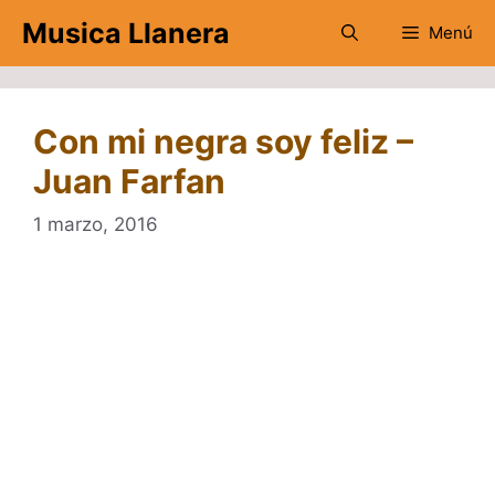
Saltar
Musica Llanera
Menú
al
contenido
Con mi negra soy feliz –
Juan Farfan
1 marzo, 2016