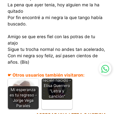
La pena que ayer tenia, hoy alguien me la ha
quitado
Por fin encontré a mi negra la que tango había
buscado.
Amigo se que eres fiel con las potras de tu
atajo
Sigue tu trocha normal no andes tan acelerado,
Con mi negra soy feliz, así pasen cientos de
años. (Bis)
☛ Otros usuarios también visitaron:
Guayabo
recién nacido -
Elisa Guerrero
Mi esperanza
"Letra y
es tu regreso -
canción"
Jorge Vega
Parales