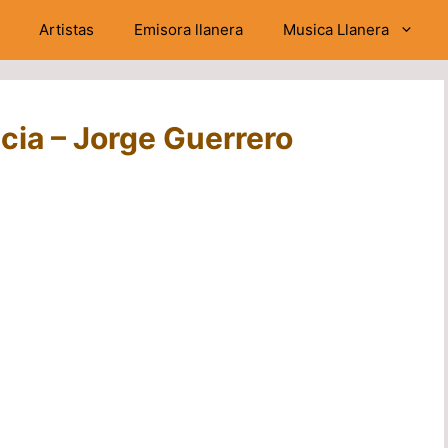
Artistas
Emisora llanera
Musica Llanera
ncia – Jorge Guerrero