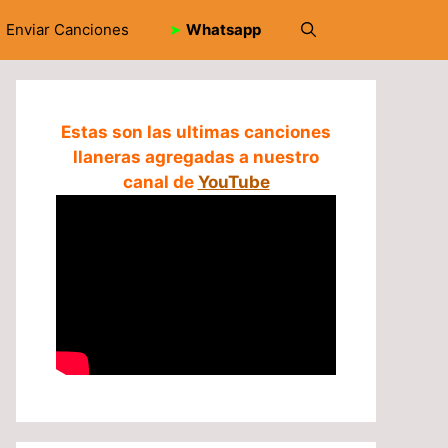
Enviar Canciones
➤
Whatsapp
Estas son las ultimas canciones
llaneras agregadas a nuestro
canal de
YouTube