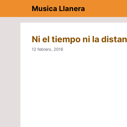
Saltar
Musica Llanera
al
contenido
Ni el tiempo ni la dista
12 febrero, 2016