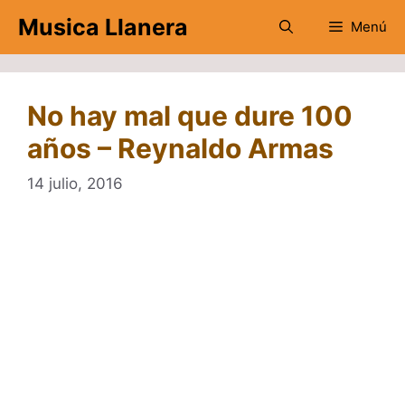
Saltar
Musica Llanera
Menú
al
contenido
No hay mal que dure 100
años – Reynaldo Armas
14 julio, 2016