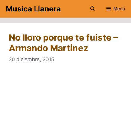
Saltar
Musica Llanera
Menú
al
contenido
No lloro porque te fuiste –
Armando Martinez
20 diciembre, 2015