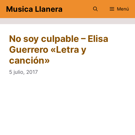
Saltar
Musica Llanera
Menú
al
contenido
No soy culpable – Elisa
Guerrero «Letra y
canción»
5 julio, 2017