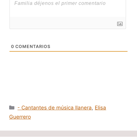
0
COMENTARIOS
Categorías
- Cantantes de música llanera
,
Elisa
Guerrero