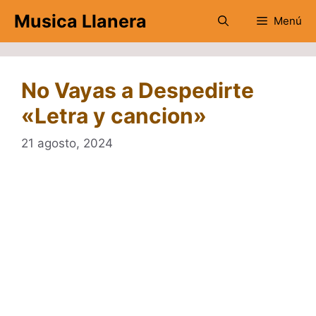
Saltar
Musica Llanera
Menú
al
contenido
No Vayas a Despedirte
«Letra y cancion»
21 agosto, 2024