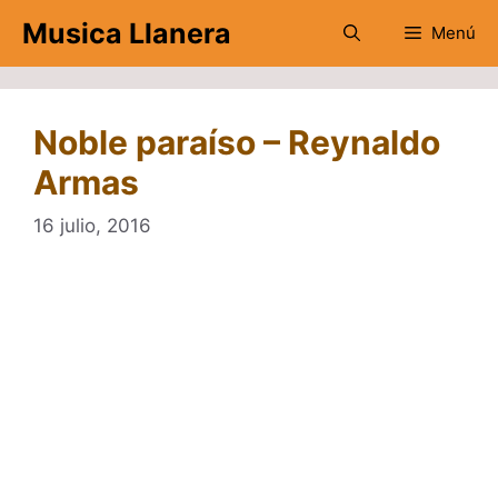
Saltar
Musica Llanera
Menú
al
contenido
Noble paraíso – Reynaldo
Armas
16 julio, 2016