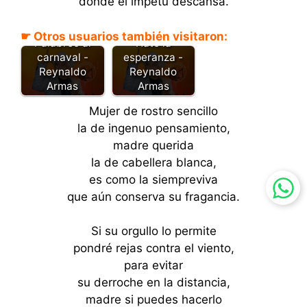
donde el ímpetu descansa.
☛ Otros usuarios también visitaron:
Palabreo al
Hato la
carnaval -
esperanza -
Reynaldo
Reynaldo
Armas
Armas
Mujer de rostro sencillo
la de ingenuo pensamiento,
madre querida
la de cabellera blanca,
es como la siempreviva
que aún conserva su fragancia.
Si su orgullo lo permite
pondré rejas contra el viento,
para evitar
su derroche en la distancia,
madre si puedes hacerlo