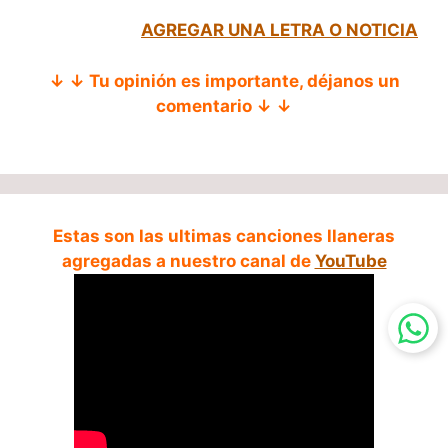
AGREGAR UNA LETRA O NOTICIA
↓ ↓ Tu opinión es importante, déjanos un
comentario ↓ ↓
Estas son las ultimas canciones llaneras
agregadas a nuestro canal de
YouTube