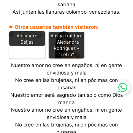
sabana
Así junten las llanuras colombo-venezolanas.
Amor de
☛ Otros usuarios también visitaron:
manantial -
Alejandro
Amiga traidora
Seijas
- Alexandra
Rodriguez -
"Letra"
Nuestro amor no cree en engaños, ni en gente
envidiosa y mala
No cree en las brujerías, ni en pócimas con
pusanas
Nuestro amor será sagrado tan solo como Dios
manda
Nuestro amor no cree en engaños, ni en gente
envidiosa y mala
No cree en las brujerías, ni en pócimas con
pusanas