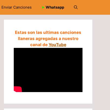
Enviar Canciones
➤
Whatsapp
Estas son las ultimas canciones
llaneras agregadas a nuestro
canal de
YouTube