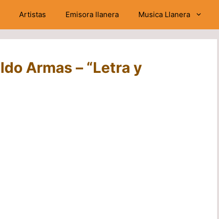
Artistas
Emisora llanera
Musica Llanera
ldo Armas – “Letra y