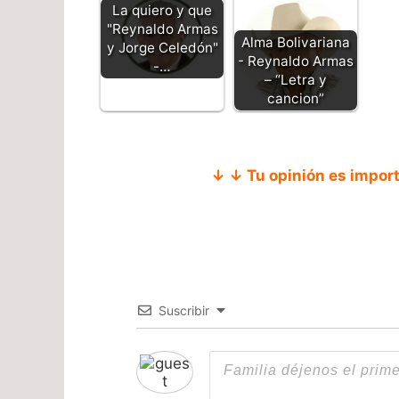
La quiero y que
"Reynaldo Armas
Alma Bolivariana
y Jorge Celedón"
- Reynaldo Armas
-…
– “Letra y
cancion”
↓ ↓ Tu opinión es impor
Suscribir