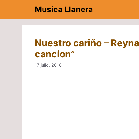
Saltar
Musica Llanera
al
contenido
Nuestro cariño – Reyna
cancion”
17 julio, 2016