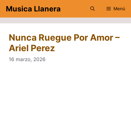
Saltar
Musica Llanera
Menú
al
contenido
Nunca Ruegue Por Amor –
Ariel Perez
16 marzo, 2026