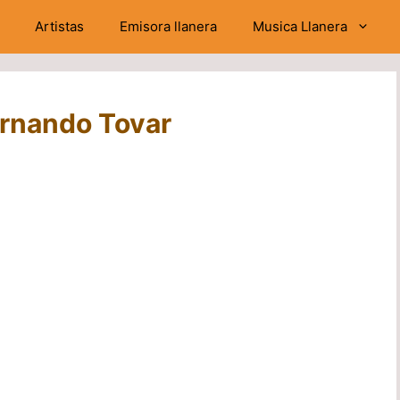
Artistas
Emisora llanera
Musica Llanera
Fernando Tovar