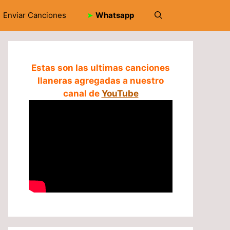
Enviar Canciones
➤
Whatsapp
Estas son las ultimas canciones
llaneras agregadas a nuestro
canal de
YouTube