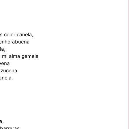
s color canela,
 enhorabuena
la,
s mi alma gemela
ayena
 azucena
anela.
a,
 barreras