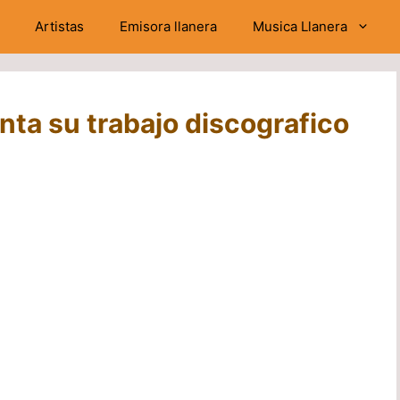
Artistas
Emisora llanera
Musica Llanera
nta su trabajo discografico