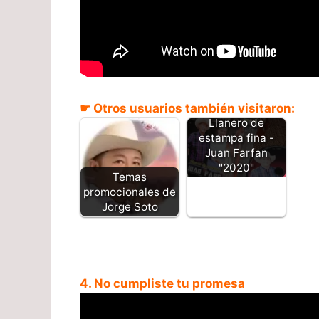
☛ Otros usuarios también visitaron:
Llanero de
estampa fina -
Juan Farfan
"2020"
Temas
promocionales de
Jorge Soto
4. No cumpliste tu promesa