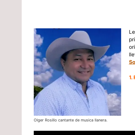
Le
pr
or
ll
So
1.
Olger Rosillo cantante de musica llanera.