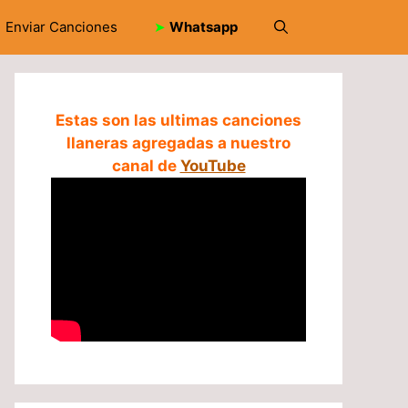
Enviar Canciones
➤
Whatsapp
Estas son las ultimas canciones
llaneras agregadas a nuestro
canal de
YouTube