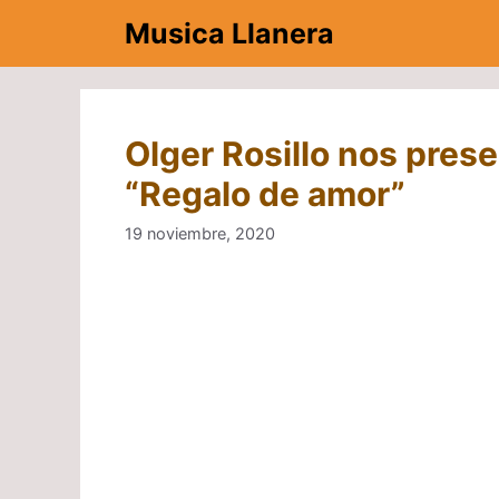
Saltar
Musica Llanera
al
contenido
Olger Rosillo nos prese
“Regalo de amor”
19 noviembre, 2020