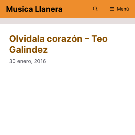
Saltar
Musica Llanera
Menú
al
contenido
Olvidala corazón – Teo
Galindez
30 enero, 2016