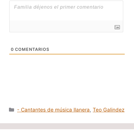
0
COMENTARIOS
Categorías
- Cantantes de música llanera
,
Teo Galindez