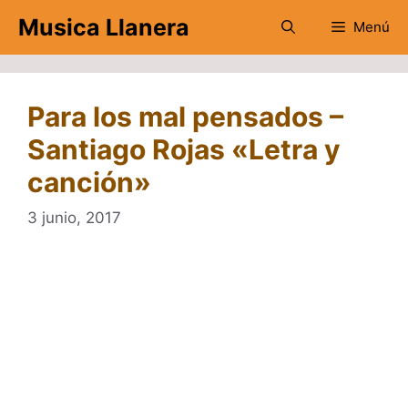
Saltar
Musica Llanera
Menú
al
contenido
Para los mal pensados –
Santiago Rojas «Letra y
canción»
3 junio, 2017