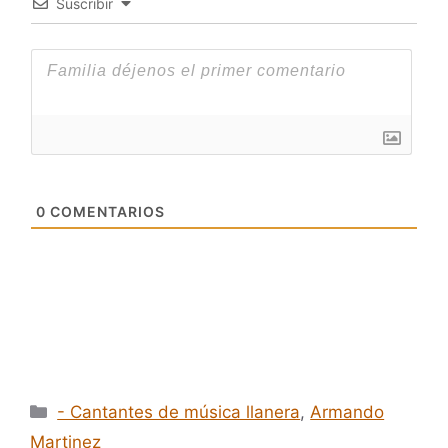
Suscribir
0
COMENTARIOS
Categorías
- Cantantes de música llanera
,
Armando
Martinez