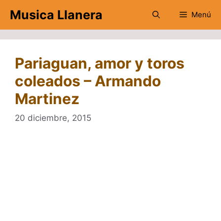
Saltar
Musica Llanera
Menú
al
contenido
Pariaguan, amor y toros
coleados – Armando
Martinez
20 diciembre, 2015